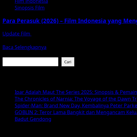
Film Indonesia
Nenek
Sinopsis Film
2026:
Horor
Para Perasuk (2026) – Film Indonesia yang Men
Komedi
Keluarga
Update Film
Februari 11, 2026
Terbaru
Film Para Perasuk menjadi salah satu proyek perfilman Ind
yang
Read
Baca Selengkapnya
Wajib
more
Cari
Ditonton
about
Cari
Para
Perasuk
Baca Juga :
(2026)
–
Ipar Adalah Maut The Series 2025: Sinopsis & Pemai
Film
The Chronicles of Narnia: The Voyage of the Dawn T
Indonesia
Spider-Man: Brand New Day, Kembalinya Peter Parke
yang
GOBLIN 2: Teror Lama Bangkit dan Mengancam Kelu
Menggema
Badut Gendong
di
Dunia
Arsip
Internasional