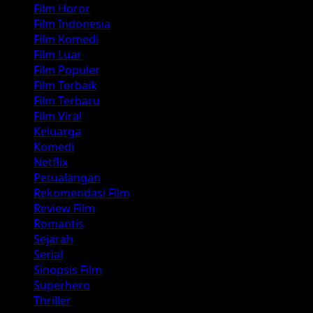
Film Horor
Film Indonesia
Film Komedi
Film Luar
Film Populer
Film Terbaik
Film Terbaru
Film Viral
Keluarga
Komedi
Netflix
Petualangan
Rekomendasi Film
Review Film
Romantis
Sejarah
Serial
Sinopsis Film
Superhero
Thriller