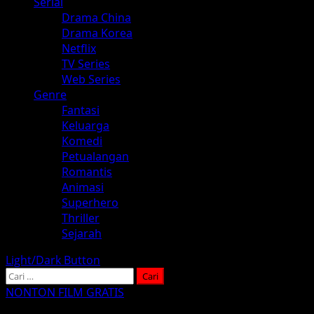
Serial
Drama China
Drama Korea
Netflix
TV Series
Web Series
Genre
Fantasi
Keluarga
Komedi
Petualangan
Romantis
Animasi
Superhero
Thriller
Sejarah
Light/Dark Button
Cari
untuk:
NONTON FILM GRATIS