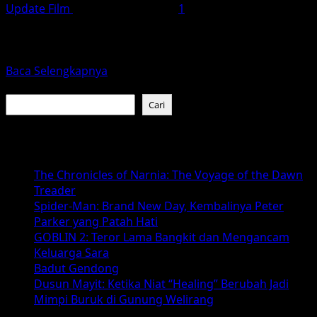
Update Film
Desember 21, 2025
1
Film animasi The Wild Robot hadir sebagai salah satu
karya paling emosional dan reflektif dalam dunia
animasi...
Read
Baca Selengkapnya
more
Cari
about
Cari
The
Wild
Baca Juga :
Robot:
Ketika
The Chronicles of Narnia: The Voyage of the Dawn
Mesin
Treader
Belajar
Spider-Man: Brand New Day, Kembalinya Peter
Menjadi
Parker yang Patah Hati
Makhluk
GOBLIN 2: Teror Lama Bangkit dan Mengancam
Hidup
Keluarga Sara
Badut Gendong
Dusun Mayit: Ketika Niat “Healing” Berubah Jadi
Mimpi Buruk di Gunung Welirang