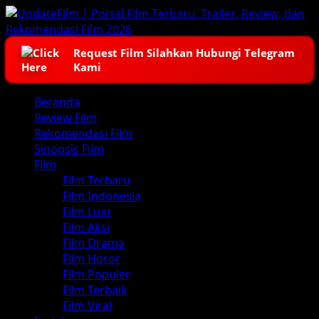
Skip
to
content
Request Film Silahkan Hubungi Telegram
Kami
Primary
Beranda
Menu
Review Film
Rekomendasi Film
Sinopsis Film
Film
Film Terbaru
Film Indonesia
Film Luar
Film Aksi
Film Drama
Film Horor
Film Populer
Film Terbaik
Film Viral