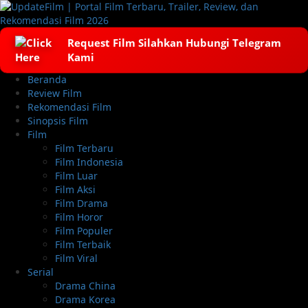
Skip
to
content
Request Film Silahkan Hubungi Telegram
Kami
Primary
Beranda
Menu
Review Film
Rekomendasi Film
Sinopsis Film
Film
Film Terbaru
Film Indonesia
Film Luar
Film Aksi
Film Drama
Film Horor
Film Populer
Film Terbaik
Film Viral
Serial
Drama China
Drama Korea