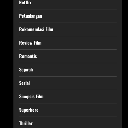
Netflix
Petualangan
Rekomendasi Film
Review Film
Romantis
Sejarah
Serial
Sinopsis Film
Superhero
Thriller