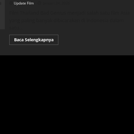
Update Film
Januari 24, 2026
Film Thailand Bad Genius menjadi salah satu film Asia
yang paling banyak dibicarakan di Indonesia dalam
satu...
Read
Baca Selengkapnya
more
about
Bad
Genius:
Ketika
Ujian
Sekolah
Jadi
Aksi
Kriminal
Paling
Tegang