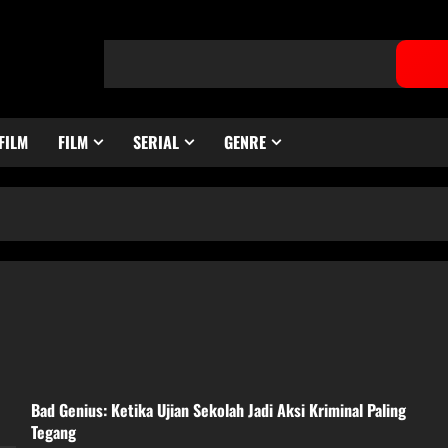
FILM
FILM
SERIAL
GENRE
Bad Genius: Ketika Ujian Sekolah Jadi Aksi Kriminal Paling
Tegang