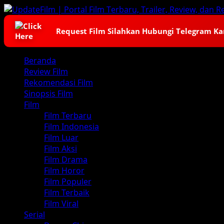
Skip
to
content
Request Film Silahkan Hubungi Telegram K
Primary
Beranda
Menu
Review Film
Rekomendasi Film
Sinopsis Film
Film
Film Terbaru
Film Indonesia
Film Luar
Film Aksi
Film Drama
Film Horor
Film Populer
Film Terbaik
Film Viral
Serial