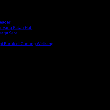
reader
r yang Patah Hati
arga Sara
mpi Buruk di Gunung Welirang