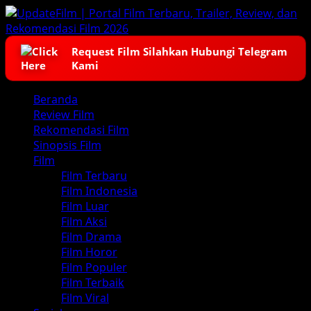
Skip
to
content
Request Film Silahkan Hubungi Telegram
Kami
Primary
Beranda
Menu
Review Film
Rekomendasi Film
Sinopsis Film
Film
Film Terbaru
Film Indonesia
Film Luar
Film Aksi
Film Drama
Film Horor
Film Populer
Film Terbaik
Film Viral