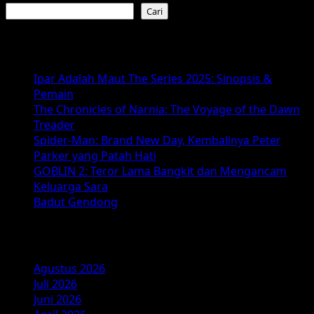
about
Cari
Hunter
of
Baca Juga :
Hyena
(2026):
Ipar Adalah Maut The Series 2025: Sinopsis &
Film
Pemain
Konsep
The Chronicles of Narnia: The Voyage of the Dawn
Action
Treader
Scott
Spider-Man: Brand New Day, Kembalinya Peter
Adkins
Parker yang Patah Hati
yang
GOBLIN 2: Teror Lama Bangkit dan Mengancam
Menghebohkan
Keluarga Sara
Dunia
Badut Gendong
Maya
Arsip
Agustus 2026
Juli 2026
Juni 2026