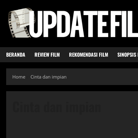
Skip
to
content
BERANDA
REVIEW FILM
REKOMENDASI FILM
SINOPSIS 
Home
Cinta dan impian
Cinta dan impian