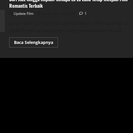
Romantis Terbaik
Update Film
Desember 11, 2025
1
La La Land (2016) tidak hanya sekadar film musikal; ia
adalah sebuah karya seni yang memadukan musik,...
Read
Baca Selengkapnya
more
about
Dari
Jazz
hingga
Impian:
Kenapa
La
La
Land
Tetap
Menjadi
Film
Romantis
Terbaik