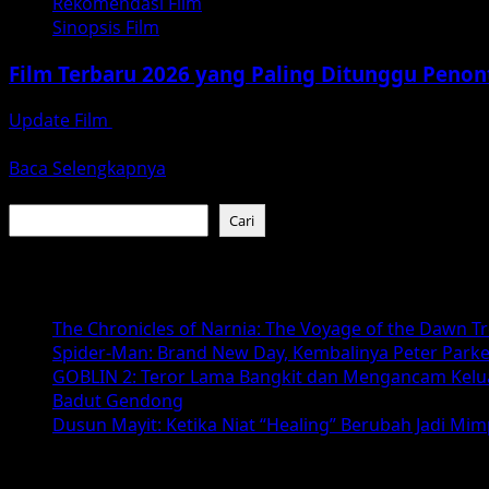
Rekomendasi Film
2026
Sinopsis Film
Wajib
Tonton:
Film Terbaru 2026 yang Paling Ditunggu Penon
Jadwal
Rilis
Update Film
Januari 9, 2026
&
Tahun 2026 menjadi salah satu tahun paling ambisius dala
Sinopsis
Read
Baca Selengkapnya
more
Cari
about
Cari
Film
Terbaru
Baca Juga :
2026
yang
The Chronicles of Narnia: The Voyage of the Dawn T
Paling
Spider-Man: Brand New Day, Kembalinya Peter Parke
Ditunggu
GOBLIN 2: Teror Lama Bangkit dan Mengancam Kelu
Penonton
Badut Gendong
Dusun Mayit: Ketika Niat “Healing” Berubah Jadi Mi
Arsip