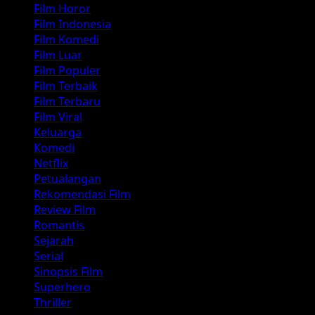
Film Horor
Film Indonesia
Film Komedi
Film Luar
Film Populer
Film Terbaik
Film Terbaru
Film Viral
Keluarga
Komedi
Netflix
Petualangan
Rekomendasi Film
Review Film
Romantis
Sejarah
Serial
Sinopsis Film
Superhero
Thriller