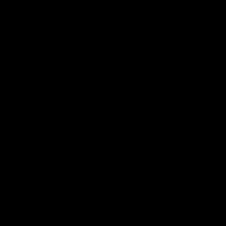
h produksi...