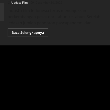
Update Film
Desember 30, 2025
Industri film Indonesia terus menunjukkan
perkembangan pesat dari tahun ke tahun. Setelah
ledakan jumlah penonton pascapandemi dan...
Read
Baca Selengkapnya
more
about
Rekomendasi
Film
Bioskop
Indonesia
Tahun
2026,
Dari
Horor
hingga
Drama
Besar