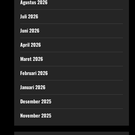
Agustus 2026
Juli 2026
Juni 2026
April 2026
Maret 2026
Februari 2026
Januari 2026
Desember 2025
November 2025