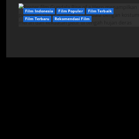
Film Indonesia
Film Populer
Film Terbaik
Film Terbaru
Rekomendasi Film