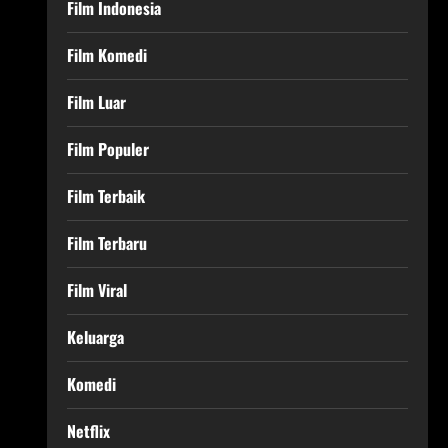
Film Indonesia
Film Komedi
Film Luar
Film Populer
Film Terbaik
Film Terbaru
Film Viral
Keluarga
Komedi
Netflix