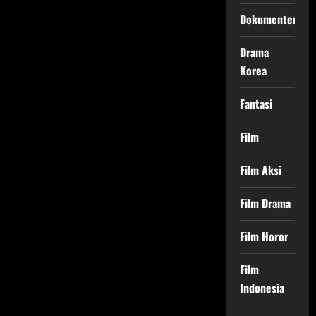
Dokumenter
Drama
Korea
Fantasi
Film
Film Aksi
Film Drama
Film Horor
Film
Indonesia