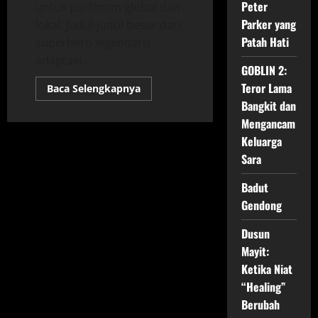
Peter
untuk perfilman global dan
Parker yang
lokal. Judul‑judul besar dari
Patah Hati
superhero legendaris,
adaptasi...
GOBLIN 2:
Teror Lama
Read
Baca Selengkapnya
more
Bangkit dan
about
Peringkat
Mengancam
Film
Terbaik
Keluarga
2026
Sara
Versi
Penonton:
Nomor
Badut
1
Bikin
Gendong
Merinding
Dusun
Mayit:
Ketika Niat
“Healing”
Berubah