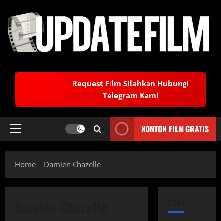
Skip
to
content
Request Film Silahkan Hubungi
Telegram Kami
NONTON FILM GRATIS
Primary
Menu
Home
Damien Chazelle
Damien Chazelle
CARI