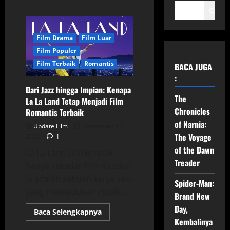
Cari
Film Drama
Film Luar
Film Populer
Film Terbaik
Romantis
BACA JUGA
:
Dari Jazz hingga Impian: Kenapa
The
La La Land Tetap Menjadi Film
Chronicles
Romantis Terbaik
of Narnia:
Update Film
Desember 11,
The Voyage
2025
1
of the Dawn
La La Land (2016) tidak
Treader
hanya sekadar film musikal;
ia adalah sebuah karya seni
Spider-Man:
yang memadukan musik,...
Brand New
Day,
Read
Baca Selengkapnya
more
Kembalinya
about