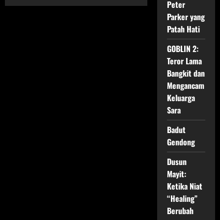
Dari
Peter
Jazz
Parker yang
hingga
Impian:
Patah Hati
Kenapa
La
La
GOBLIN 2:
Land
Tetap
Teror Lama
Menjadi
Film
Bangkit dan
Romantis
Mengancam
Terbaik
Keluarga
Sara
Badut
Gendong
Dusun
Mayit:
Ketika Niat
“Healing”
Berubah