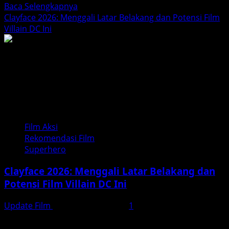
Read
Baca Selengkapnya
more
Clayface 2026: Menggali Latar Belakang dan Potensi Film
about
Villain DC Ini
Supergirl
2026:
Sinopsis,
Pemeran,
dan
Fakta
Menarik
Film Aksi
Rekomendasi Film
Superhero
Clayface 2026: Menggali Latar Belakang dan
Potensi Film Villain DC Ini
Update Film
Desember 13, 2025
1
Clayface adalah salah satu karakter paling menarik dan
kompleks dalam dunia DC Comics. Dengan kemampuan