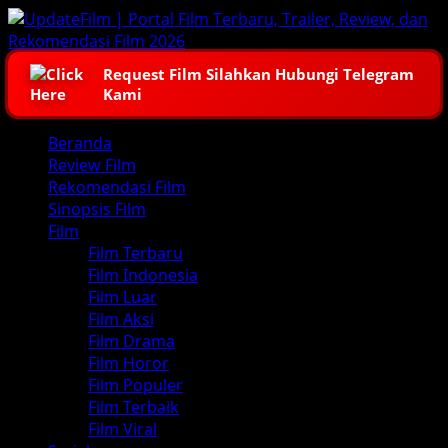
Skip
to
content
Request Film Silahkan Hubungi Telegram
Kami
Primary
Beranda
Menu
Review Film
Rekomendasi Film
Sinopsis Film
Film
Film Terbaru
Film Indonesia
Film Luar
Film Aksi
Film Drama
Film Horor
Film Populer
Film Terbaik
Film Viral