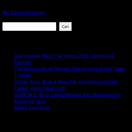
untuk mengubah...
Read
Baca Selengkapnya
more
Cari
about
Cari
Clayface
2026:
Baca Juga :
Menggali
Latar
Ipar Adalah Maut The Series 2025: Sinopsis &
Belakang
Pemain
dan
The Chronicles of Narnia: The Voyage of the Dawn
Potensi
Treader
Film
Spider-Man: Brand New Day, Kembalinya Peter
Villain
Parker yang Patah Hati
DC
GOBLIN 2: Teror Lama Bangkit dan Mengancam
Ini
Keluarga Sara
Badut Gendong
Arsip