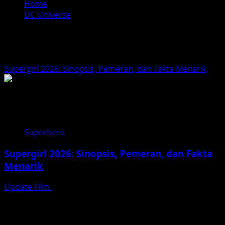
Home
DC Universe
DC Universe
Supergirl 2026: Sinopsis, Pemeran, dan Fakta Menarik
Superhero
Supergirl 2026: Sinopsis, Pemeran, dan Fakta
Menarik
Update Film
Februari 15, 2026
Supergirl (2026) adalah salah satu film superhero paling
dinantikan tahun ini, yang dijadwalkan rilis oleh Warner
Bros....