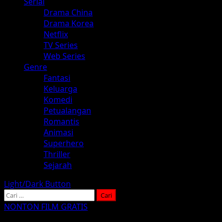
Serial
Drama China
Drama Korea
Netflix
TV Series
Web Series
Genre
Fantasi
Keluarga
Komedi
Petualangan
Romantis
Animasi
Superhero
Thriller
Sejarah
Light/Dark Button
Cari
untuk:
NONTON FILM GRATIS