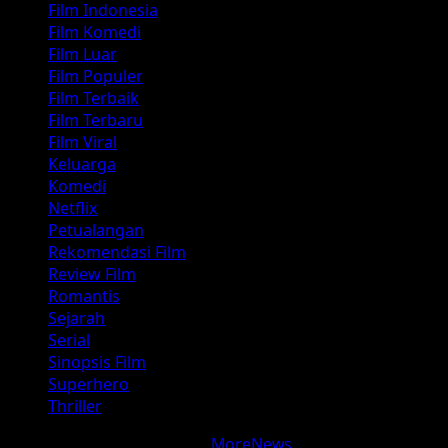
Film Indonesia
Film Komedi
Film Luar
Film Populer
Film Terbaik
Film Terbaru
Film Viral
Keluarga
Komedi
Netflix
Petualangan
Rekomendasi Film
Review Film
Romantis
Sejarah
Serial
Sinopsis Film
Superhero
Thriller
Copyright © Update Film
|
MoreNews
by AF themes.