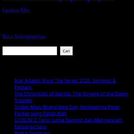
Update Film
Desember 22, 2025
Film animasi Coco yang dirilis oleh Pixar Animation
Studios pada tahun 2017 adalah sebuah karya yang
tidak...
Read
Baca Selengkapnya
more
Cari
about
Cari
Kenali
Makna
Baca Juga :
Kehidupan
dan
Ipar Adalah Maut The Series 2025: Sinopsis &
Keluarga
Pemain
Lewat
The Chronicles of Narnia: The Voyage of the Dawn
Coco
Treader
–
Spider-Man: Brand New Day, Kembalinya Peter
Film
Parker yang Patah Hati
Animasi
GOBLIN 2: Teror Lama Bangkit dan Mengancam
yang
Keluarga Sara
Menginspirasi
Badut Gendong