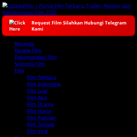
Skip
to
content
Request Film Silahkan Hubungi Telegram
Kami
Primary
Beranda
Menu
Review Film
Rekomendasi Film
Sinopsis Film
Film
Film Terbaru
Film Indonesia
Film Luar
Film Aksi
Film Drama
Film Horor
Film Populer
Film Terbaik
Film Viral