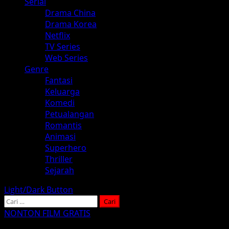
Serial
Drama China
Drama Korea
Netflix
TV Series
Web Series
Genre
Fantasi
Keluarga
Komedi
Petualangan
Romantis
Animasi
Superhero
Thriller
Sejarah
Light/Dark Button
Cari
untuk:
NONTON FILM GRATIS