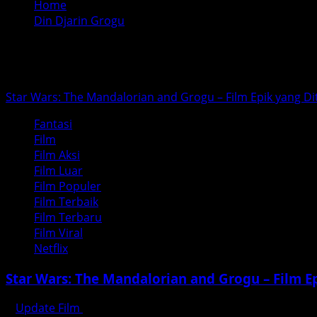
Home
Din Djarin Grogu
Din Djarin Grogu
Star Wars: The Mandalorian and Grogu – Film Epik yang Di
Fantasi
Film
Film Aksi
Film Luar
Film Populer
Film Terbaik
Film Terbaru
Film Viral
Netflix
Star Wars: The Mandalorian and Grogu – Film E
Update Film
Juni 22, 2026