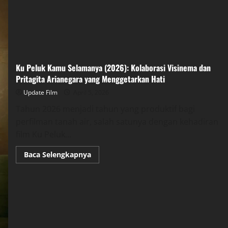
Ku Peluk Kamu Selamanya (2026): Kolaborasi Visinema dan
Pritagita Arianegara yang Menggetarkan Hati
Update Film
April 5, 2026
Tahun 2026 menjadi tahun yang produktif bagi
perfilman tanah air, salah satunya dengan kehadiran
film Ku Peluk...
Read
Baca Selengkapnya
more
about
Ku
Peluk
Kamu
Selamanya
(2026):
Kolaborasi
Visinema
dan