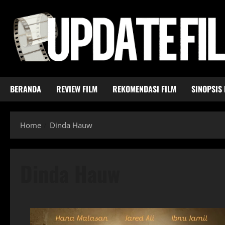
Skip
to
content
BERANDA
REVIEW FILM
REKOMENDASI FILM
SINOPSIS 
Home
Dinda Hauw
Dinda Hauw