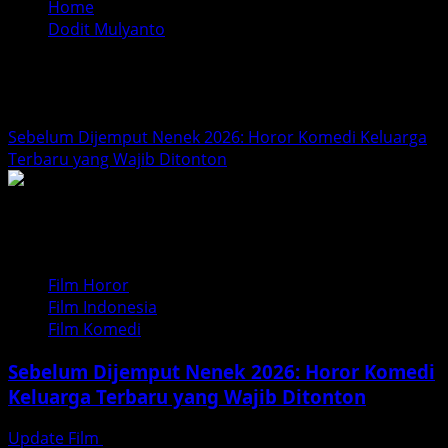
Home
Dodit Mulyanto
Dodit Mulyanto
Sebelum Dijemput Nenek 2026: Horor Komedi Keluarga
Terbaru yang Wajib Ditonton
Film Horor
Film Indonesia
Film Komedi
Sebelum Dijemput Nenek 2026: Horor Komedi
Keluarga Terbaru yang Wajib Ditonton
Update Film
Februari 12, 2026