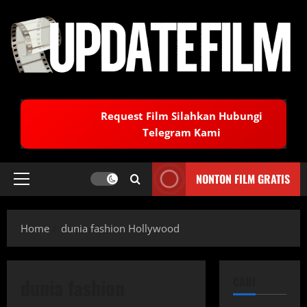
Skip
to
content
Request Film Silahkan Hubungi
Telegram Kami
NONTON FILM GRATIS
Primary
Menu
Home
dunia fashion Hollywood
dunia fashion
CARI