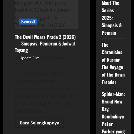
Maut The
Series
2025:
Komedi
Sinopsis &
Pemain
The Devil Wears Prada 2 (2026)
— Sinopsis, Pemeran & Jadwal
The
Tayang
Chronicles
Update Film
Januari 18,
of Narnia:
2026
The Voyage
Setelah hampir 20 tahun,
of the Dawn
Hollywood kembali
Treader
mempersembahkan sekuel
Spider-Man:
dari salah satu film fashion
Brand New
komedi paling ikonik: The
Day,
Devil Wears...
Kembalinya
Read
Baca Selengkapnya
Peter
more
Parker yang
about