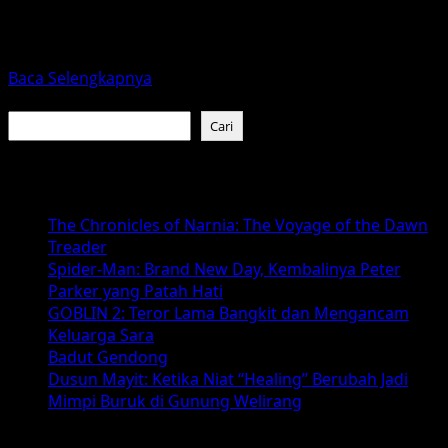
Sejak pertama kali muncul di Disney+ pada 2019, The
Mandalorian telah mengukir namanya sebagai salah satu
serial...
Read
Baca Selengkapnya
more
Cari
about
Cari
Star
Wars:
Baca Juga :
The
Mandalorian
The Chronicles of Narnia: The Voyage of the Dawn
and
Treader
Grogu
Spider-Man: Brand New Day, Kembalinya Peter
2026
Parker yang Patah Hati
–
GOBLIN 2: Teror Lama Bangkit dan Mengancam
Apa
Keluarga Sara
yang
Badut Gendong
Akan
Dusun Mayit: Ketika Niat “Healing” Berubah Jadi
Datang?
Mimpi Buruk di Gunung Welirang