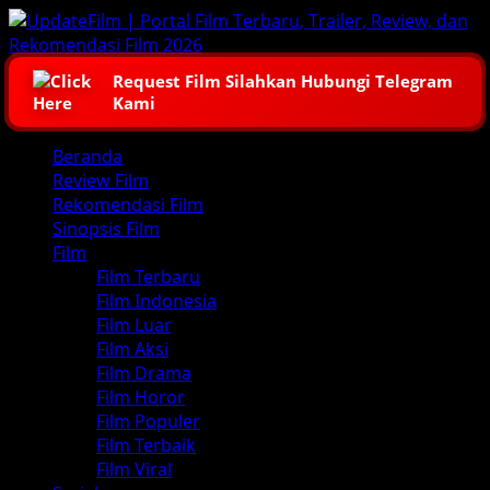
Skip
to
content
Request Film Silahkan Hubungi Telegram
Kami
Primary
Beranda
Menu
Review Film
Rekomendasi Film
Sinopsis Film
Film
Film Terbaru
Film Indonesia
Film Luar
Film Aksi
Film Drama
Film Horor
Film Populer
Film Terbaik
Film Viral