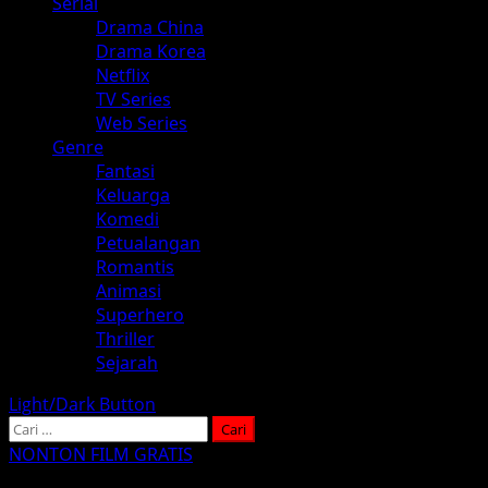
Serial
Drama China
Drama Korea
Netflix
TV Series
Web Series
Genre
Fantasi
Keluarga
Komedi
Petualangan
Romantis
Animasi
Superhero
Thriller
Sejarah
Light/Dark Button
Cari
untuk:
NONTON FILM GRATIS