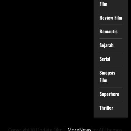
Film
Review Film
Romantis
Sejarah
Serial
Sinopsis
Film
Superhero
Thriller
Copyright © Update Film
|
MoreNews
by AF themes.