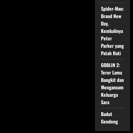
Jazz
hingga
Spider-Man:
Impian:
Kenapa
Brand New
La
La
Day,
Land
Kembalinya
Tetap
Menjadi
Peter
Film
Romantis
Parker yang
Terbaik
Patah Hati
GOBLIN 2:
Teror Lama
Bangkit dan
Mengancam
Keluarga
Sara
Badut
Gendong