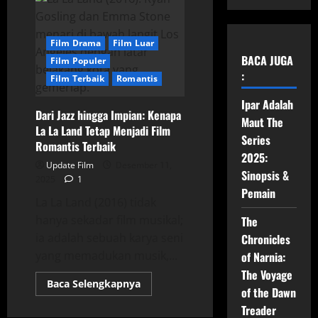
Film Drama
Film Luar
BACA JUGA
Film Populer
:
Film Terbaik
Romantis
Ipar Adalah
Dari Jazz hingga Impian: Kenapa
Maut The
La La Land Tetap Menjadi Film
Series
Romantis Terbaik
2025:
Update Film
Desember 11,
Sinopsis &
2025
1
Pemain
La La Land (2016) tidak
hanya sekadar film musikal;
The
ia adalah sebuah karya seni
Chronicles
yang memadukan musik,...
of Narnia:
The Voyage
Read
Baca Selengkapnya
of the Dawn
more
about
Treader
Dari