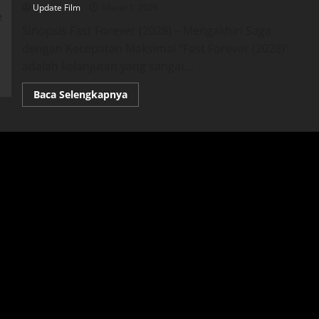
Update Film
Maret 1, 2026
Sinopsis Fast Forever (2028) – Mengakhiri Saga
dengan Kecepatan Maksimal “Fast Forever (2028)”
adalah kelanjutan yang sangat...
Read
Baca Selengkapnya
more
about
Fast
Forever
(2028)
–
Film
Terakhir
Fast
&
Furious:
Aksi,
Kecepatan,
dan
Emosi