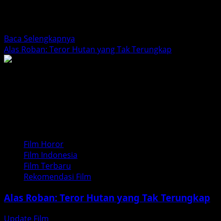
Film romantis selalu menjadi pilihan tepat untuk
menyentuh hati penonton. Setiap tahun, film-film
bergenre ini datang dengan...
Read
Baca Selengkapnya
more
Alas Roban: Teror Hutan yang Tak Terungkap
about
Kenapa
People
We
Meet
on
Vacation
Jadi
Film Horor
Film
Film Indonesia
Romantis
Film Terbaru
yang
Rekomendasi Film
Wajib
Ditonton
Alas Roban: Teror Hutan yang Tak Terungkap
Tahun
Ini
Update Film
Januari 30, 2026