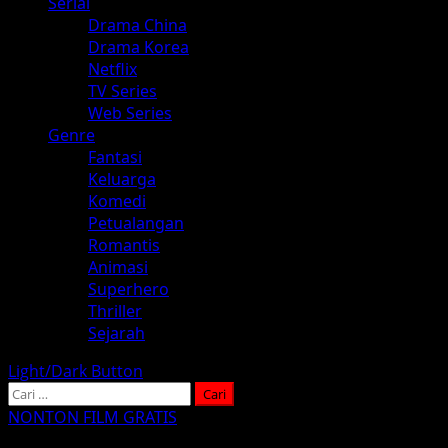
Serial
Drama China
Drama Korea
Netflix
TV Series
Web Series
Genre
Fantasi
Keluarga
Komedi
Petualangan
Romantis
Animasi
Superhero
Thriller
Sejarah
Light/Dark Button
Cari
untuk:
NONTON FILM GRATIS