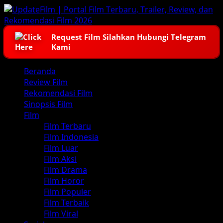
Skip
to
content
Request Film Silahkan Hubungi Telegram
Kami
Primary
Beranda
Menu
Review Film
Rekomendasi Film
Sinopsis Film
Film
Film Terbaru
Film Indonesia
Film Luar
Film Aksi
Film Drama
Film Horor
Film Populer
Film Terbaik
Film Viral