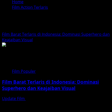
Home
Film Action Terlaris
Film Action Terlaris
Film Barat Terlaris di Indonesia: Dominasi Superhero dan
Keajaiban Visual
Film Populer
Film Barat Terlaris di Indonesia: Dominasi
Superhero dan Keajaiban Visual
Update Film
Maret 29, 2026
Pasar bioskop Indonesia telah berkembang menjadi
salah satu kekuatan besar di Asia Tenggara. Penonton