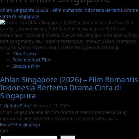
Ahlan Singapore (2026) – Film Romantis Indonesia Bertema Drama
Cinta di Singapura
Film Drama
Rekomendasi Film
Sinopsis Film
Ahlan Singapore (2026) – Film Romantis
Indonesia Bertema Drama Cinta di
Singapura
Update Film
Februari 17, 2026
Ahlan Singapore adalah film drama romantis Indonesia yang
diproduksi oleh MD Pictures dan dirilis pada 5 Februari...
Read
Baca Selengkapnya
more
Cari
about