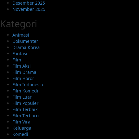
Desember 2025
November 2025
Kategori
Animasi
Dokumenter
Drama Korea
Fantasi
Film
Film Aksi
Film Drama
Film Horor
Film Indonesia
Film Komedi
Film Luar
Film Populer
Film Terbaik
Film Terbaru
Film Viral
Keluarga
Komedi