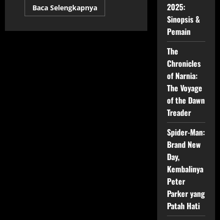
2025:
Read
Baca Selengkapnya
more
Sinopsis &
about
Film
Pemain
Terbaru
Rilis
Desember 2025
The
–
Rangkuman
Chronicles
Lengkap
of Narnia:
dari
Updatefilm
The Voyage
of the Dawn
Treader
Spider-Man:
Brand New
Day,
Kembalinya
Peter
Parker yang
Patah Hati