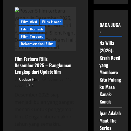
Film Aksi
Film Horor
BACA JUGA
Film Komedi
:
Film Terbaru
Na Willa
Rekomendasi Film
(2026):
Kisah Kecil
Film Terbaru Rilis
yang
Desember 2025 – Rangkuman
Lengkap dari Updatefilm
Membawa
Kita Pulang
Update Film
November 11,
2025
1
ke Masa
Kanak-
Desember 2025 siap
Kanak
menjadi bulan yang sangat
menarik untuk penggemar
Ipar Adalah
film. Dengan liburan akhir
Maut The
tahun yang semakin...
Series