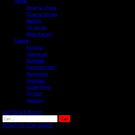
Serial
Drama China
Drama Korea
Netflix
TV Series
Web Series
Genre
Fantasi
Keluarga
Komedi
Petualangan
Romantis
Animasi
Superhero
Thriller
Sejarah
Light/Dark Button
Cari
untuk:
NONTON FILM GRATIS