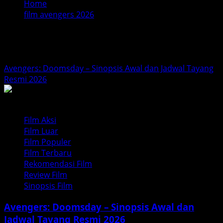
Home
film avengers 2026
film avengers 2026
Avengers: Doomsday – Sinopsis Awal dan Jadwal Tayang
Resmi 2026
Film Aksi
Film Luar
Film Populer
Film Terbaru
Rekomendasi Film
Review Film
Sinopsis Film
Avengers: Doomsday – Sinopsis Awal dan
Jadwal Tayang Resmi 2026