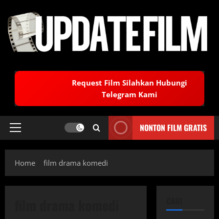
Skip
to
content
Request Film Silahkan Hubungi
Telegram Kami
NONTON FILM GRATIS
Primary
Menu
Home
film drama komedi
film drama komedi
CARI