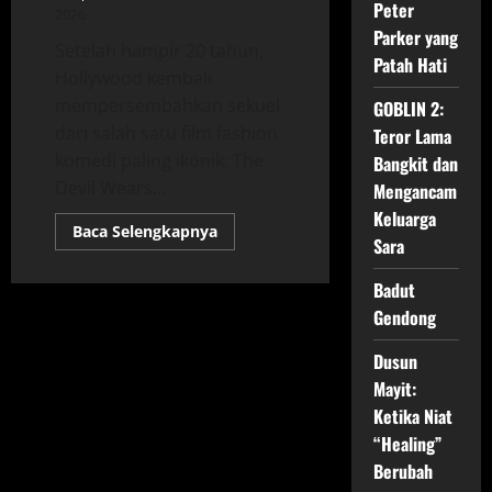
Peter
2026
Parker yang
Setelah hampir 20 tahun,
Patah Hati
Hollywood kembali
mempersembahkan sekuel
GOBLIN 2:
dari salah satu film fashion
Teror Lama
komedi paling ikonik: The
Bangkit dan
Devil Wears...
Mengancam
Keluarga
Read
Baca Selengkapnya
Sara
more
about
The
Badut
Devil
Wears
Gendong
Prada
2
(2026)
Dusun
—
Sinopsis,
Mayit:
Pemeran
Ketika Niat
&
Jadwal
“Healing”
Tayang
Berubah