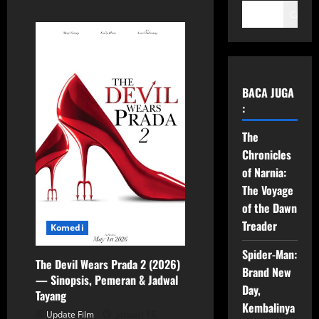
Cari
BACA JUGA
:
The
Chronicles
of Narnia:
The Voyage
of the Dawn
Treader
Komedi
Spider-Man:
The Devil Wears Prada 2 (2026)
Brand New
— Sinopsis, Pemeran & Jadwal
Day,
Tayang
Kembalinya
Update Film
Januari 18,