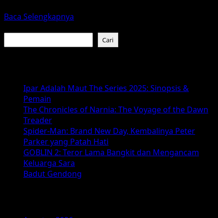
menghadirkan...
Read
Baca Selengkapnya
more
Cari
about
Cari
Elio
Film
Baca Juga :
Animasi
Petualangan
Ipar Adalah Maut The Series 2025: Sinopsis &
untuk
Pemain
Semua
The Chronicles of Narnia: The Voyage of the Dawn
Umur
Treader
Spider-Man: Brand New Day, Kembalinya Peter
Parker yang Patah Hati
GOBLIN 2: Teror Lama Bangkit dan Mengancam
Keluarga Sara
Badut Gendong
Arsip