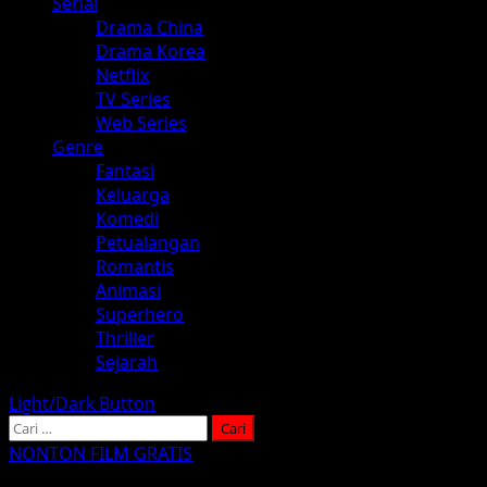
Serial
Drama China
Drama Korea
Netflix
TV Series
Web Series
Genre
Fantasi
Keluarga
Komedi
Petualangan
Romantis
Animasi
Superhero
Thriller
Sejarah
Light/Dark Button
Cari
untuk:
NONTON FILM GRATIS