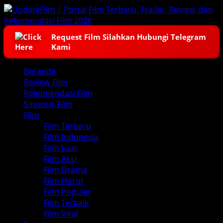
Skip
to
content
Request Film Silahkan Hubungi Telegram
Kami
Primary
Beranda
Menu
Review Film
Rekomendasi Film
Sinopsis Film
Film
Film Terbaru
Film Indonesia
Film Luar
Film Aksi
Film Drama
Film Horor
Film Populer
Film Terbaik
Film Viral