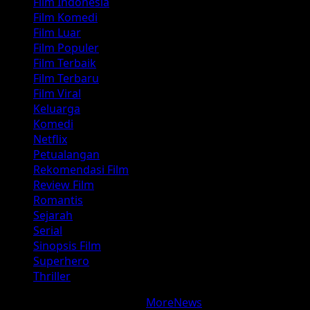
Film Indonesia
Film Komedi
Film Luar
Film Populer
Film Terbaik
Film Terbaru
Film Viral
Keluarga
Komedi
Netflix
Petualangan
Rekomendasi Film
Review Film
Romantis
Sejarah
Serial
Sinopsis Film
Superhero
Thriller
Copyright © Update Film
|
MoreNews
by AF themes.