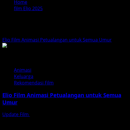
Home
film Elio 2025
film Elio 2025
Elio Film Animasi Petualangan untuk Semua Umur
Animasi
Keluarga
Rekomendasi Film
Elio Film Animasi Petualangan untuk Semua
Umur
Update Film
Februari 6, 2026
Film animasi keluarga selalu punya tempat khusus di hati
penonton lintas generasi. Tahun 2025, Pixar kembali