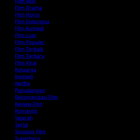
Film Aksi
Film Drama
Film Horor
Film Indonesia
Film Komedi
Film Luar
Film Populer
Film Terbaik
Film Terbaru
Film Viral
Keluarga
Komedi
Netflix
Petualangan
Rekomendasi Film
Review Film
Romantis
Sejarah
Serial
Sinopsis Film
Superhero