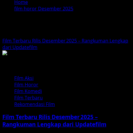
Home
film horor Desember 2025
film horor Desember 2025
Film Terbaru Rilis Desember 2025 – Rangkuman Lengkap
dari Updatefilm
Film Aksi
Film Horor
Film Komedi
Film Terbaru
Rekomendasi Film
Film Terbaru Rilis Desember 2025 –
Rangkuman Lengkap dari Updatefilm