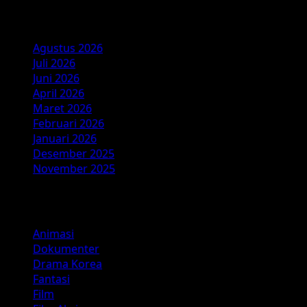
Arsip
Agustus 2026
Juli 2026
Juni 2026
April 2026
Maret 2026
Februari 2026
Januari 2026
Desember 2025
November 2025
Kategori
Animasi
Dokumenter
Drama Korea
Fantasi
Film