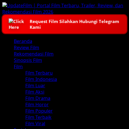
Skip
to
content
Request Film Silahkan Hubungi Telegram
Kami
Primary
Beranda
Menu
Review Film
Rekomendasi Film
Sinopsis Film
Film
Film Terbaru
Film Indonesia
Film Luar
Film Aksi
Film Drama
Film Horor
Film Populer
Film Terbaik
Film Viral