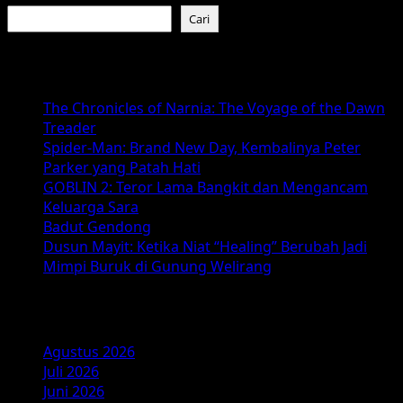
about
Cari
Harusnya
Horor
Baca Juga :
—
Review
The Chronicles of Narnia: The Voyage of the Dawn
&
Treader
Info
Spider-Man: Brand New Day, Kembalinya Peter
Film
Parker yang Patah Hati
Horor-
GOBLIN 2: Teror Lama Bangkit dan Mengancam
Komedi
Keluarga Sara
2026
Badut Gendong
Dusun Mayit: Ketika Niat “Healing” Berubah Jadi
Mimpi Buruk di Gunung Welirang
Arsip
Agustus 2026
Juli 2026
Juni 2026