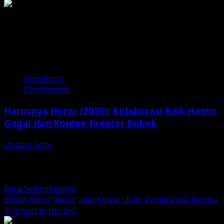
Pee
Nak
5
Film Horor
Film Komedi
Harusnya Horor (2026): Kolaborasi Epik Hantu
Gagal dan Konten Kreator Bokek
Update Film
April 11, 2026
Dunia perfilman Indonesia kembali dikejutkan dengan
kehadiran film Harusnya Horor yang resmi tayang mulai
2 April 2026....
Read
Baca Selengkapnya
more
Bukan Horor Biasa! Joko Anwar Ubah Penjara Jadi Neraka
about
di ‘Ghost in the Cell’
Harusnya