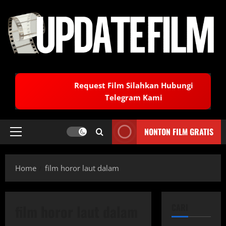
Skip
to
content
Request Film Silahkan Hubungi
Telegram Kami
NONTON FILM GRATIS
Primary
Menu
Home
film horor laut dalam
film horor laut dalam
CARI