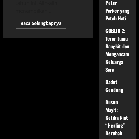
Peter
tahun ini. Alih-alih
Parker yang
menampilkan...
Patah Hati
Read
Baca Selengkapnya
more
GOBLIN 2:
about
Iron
Teror Lama
Lung
(2026)
Bangkit dan
–
Film
Mengancam
Thriller
Keluarga
Horor
Laut
Sara
Dalam
Badut
Gendong
Dusun
Mayit:
Ketika Niat
“Healing”
Berubah