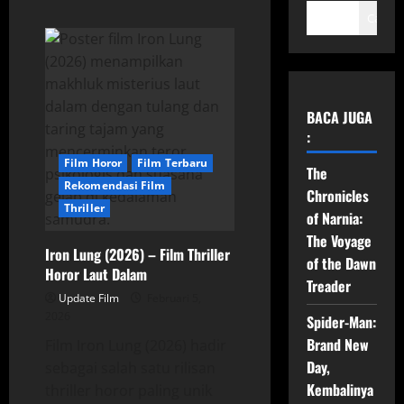
Cari
BACA JUGA
:
Film Horor
Film Terbaru
The
Rekomendasi Film
Chronicles
Thriller
of Narnia:
The Voyage
Iron Lung (2026) – Film Thriller
of the Dawn
Horor Laut Dalam
Treader
Update Film
Februari 5,
2026
Spider-Man:
Brand New
Film Iron Lung (2026) hadir
Day,
sebagai salah satu rilisan
Kembalinya
thriller horor paling unik