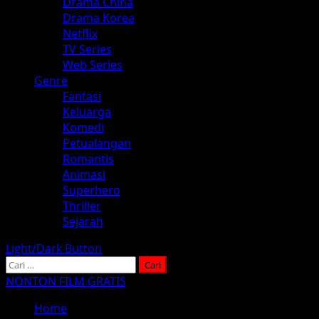
Drama China
Drama Korea
Netflix
TV Series
Web Series
Genre
Fantasi
Keluarga
Komedi
Petualangan
Romantis
Animasi
Superhero
Thriller
Sejarah
Light/Dark Button
Cari
untuk:
NONTON FILM GRATIS
Home