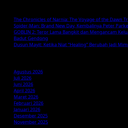
to
Baca Juga :
Silent
Hill:
The Chronicles of Narnia: The Voyage of the Dawn T
Kembalinya
Spider-Man: Brand New Day, Kembalinya Peter Parke
Horor
GOBLIN 2: Teror Lama Bangkit dan Mengancam Kelu
yang
Badut Gendong
Menghantui
Dusun Mayit: Ketika Niat “Healing” Berubah Jadi Mi
di
2026
Arsip
Agustus 2026
Juli 2026
Juni 2026
April 2026
Maret 2026
Februari 2026
Januari 2026
Desember 2025
November 2025