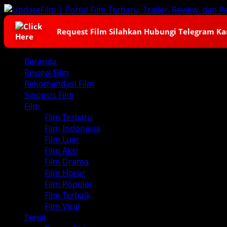
Skip
to
content
Request Film Silahkan Hubungi Telegram K
Primary
Beranda
Menu
Review Film
Rekomendasi Film
Sinopsis Film
Film
Film Terbaru
Film Indonesia
Film Luar
Film Aksi
Film Drama
Film Horor
Film Populer
Film Terbaik
Film Viral
Serial