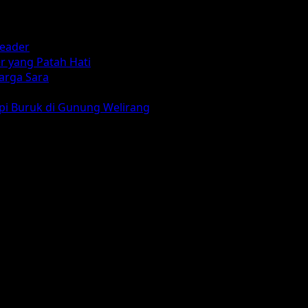
reader
r yang Patah Hati
arga Sara
mpi Buruk di Gunung Welirang