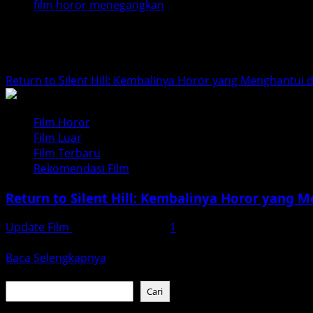
film horor menegangkan
film horor menegangkan
Return to Silent Hill: Kembalinya Horor yang Menghantui d
Film Horor
Film Luar
Film Terbaru
Rekomendasi Film
Return to Silent Hill: Kembalinya Horor yang 
Update Film
Desember 9, 2025
1
Sinopsis Film: Menyusuri Kembali Kota yang Terlupakan Film
Read
Baca Selengkapnya
more
Cari
about
Cari
Return