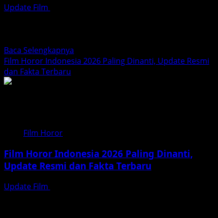
Update Film
April 4, 2026
Antusiasme pecinta film horor Indonesia kembali
memuncak dengan munculnya kabar mengenai perilisan
film terbaru berjudul Tiba Tiba...
Read
Baca Selengkapnya
more
Film Horor Indonesia 2026 Paling Dinanti, Update Resmi
about
dan Fakta Terbaru
Tiba
Tiba
Setan
(2026):
Komedi
Film Horor
Horor
Mencekam
Film Horor Indonesia 2026 Paling Dinanti,
yang
Update Resmi dan Fakta Terbaru
Dibintangi
Oki
Update Film
Februari 27, 2026
Rengga
Industri film horor Indonesia terus menunjukkan
dan
performa kuat dalam beberapa tahun terakhir. Deretan
Ratu