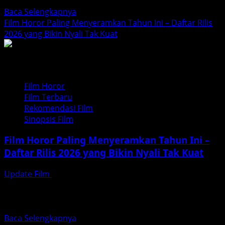
judul seperti KKN di...
Felisha
Read
Baca Selengkapnya
more
Film Horor Paling Menyeramkan Tahun Ini – Daftar Rilis
about
2026 yang Bikin Nyali Tak Kuat
Film
Horor
Indonesia
2026
Film Horor
Paling
Film Terbaru
Dinanti,
Rekomendasi Film
Update
Sinopsis Film
Resmi
dan
Film Horor Paling Menyeramkan Tahun Ini –
Fakta
Daftar Rilis 2026 yang Bikin Nyali Tak Kuat
Terbaru
Update Film
Januari 8, 2026
Tahun 2026 diprediksi menjadi salah satu tahun terbaik
dan paling mencekam bagi penggemar genre horor.
Deretan film baru — mulai...
Read
Baca Selengkapnya