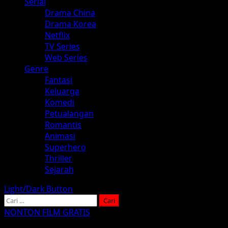
Serial
Drama China
Drama Korea
Netflix
TV Series
Web Series
Genre
Fantasi
Keluarga
Komedi
Petualangan
Romantis
Animasi
Superhero
Thriller
Sejarah
Light/Dark Button
Cari
untuk:
NONTON FILM GRATIS