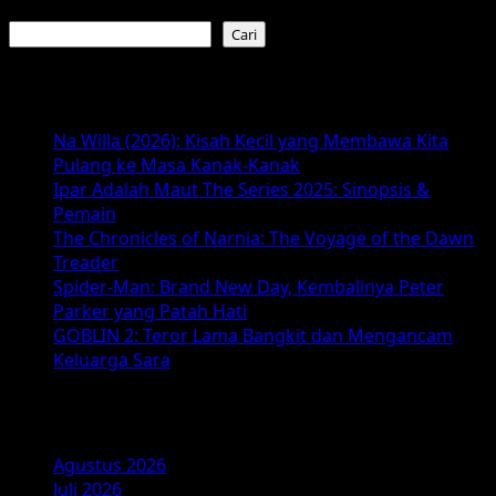
more
Cari
about
Cari
Film
Horor
Baca Juga :
Paling
Menyeramkan
Na Willa (2026): Kisah Kecil yang Membawa Kita
Tahun
Pulang ke Masa Kanak-Kanak
Ini
Ipar Adalah Maut The Series 2025: Sinopsis &
–
Pemain
Daftar
The Chronicles of Narnia: The Voyage of the Dawn
Rilis
Treader
2026
Spider-Man: Brand New Day, Kembalinya Peter
yang
Parker yang Patah Hati
Bikin
GOBLIN 2: Teror Lama Bangkit dan Mengancam
Nyali
Keluarga Sara
Tak
Kuat
Arsip
Agustus 2026
Juli 2026