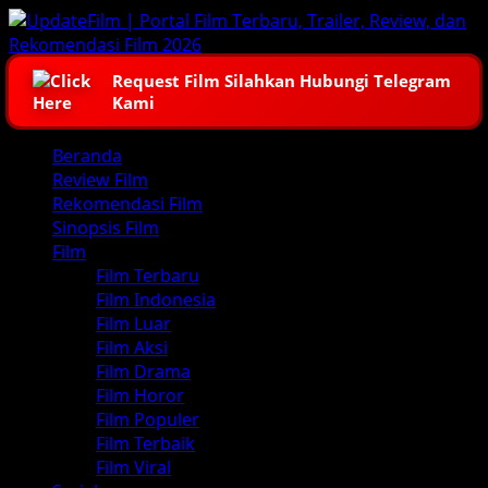
Skip
to
content
Request Film Silahkan Hubungi Telegram
Kami
Primary
Beranda
Menu
Review Film
Rekomendasi Film
Sinopsis Film
Film
Film Terbaru
Film Indonesia
Film Luar
Film Aksi
Film Drama
Film Horor
Film Populer
Film Terbaik
Film Viral