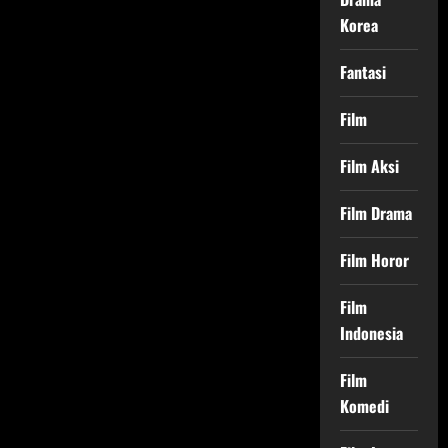
Korea
Fantasi
Film
Film Aksi
Film Drama
Film Horor
Film
Indonesia
Film
Komedi