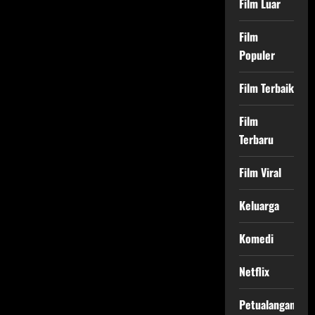
Film Luar
Film
Populer
Film Terbaik
Film
Terbaru
Film Viral
Keluarga
Komedi
Netflix
Petualangan