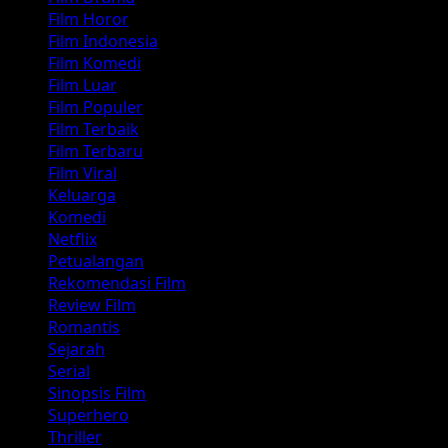
Film Horor
Film Indonesia
Film Komedi
Film Luar
Film Populer
Film Terbaik
Film Terbaru
Film Viral
Keluarga
Komedi
Netflix
Petualangan
Rekomendasi Film
Review Film
Romantis
Sejarah
Serial
Sinopsis Film
Superhero
Thriller