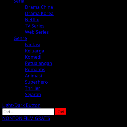
Serial
Drama China
Drama Korea
Netflix
TV Series
Web Series
Genre
Fantasi
Keluarga
Komedi
Petualangan
Romantis
Animasi
Superhero
Thriller
Sejarah
Light/Dark Button
Cari
untuk:
NONTON FILM GRATIS