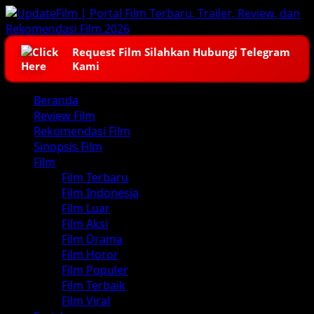
Skip
to
content
Request Film Silahkan Hubungi Telegram
Kami
Primary
Beranda
Menu
Review Film
Rekomendasi Film
Sinopsis Film
Film
Film Terbaru
Film Indonesia
Film Luar
Film Aksi
Film Drama
Film Horor
Film Populer
Film Terbaik
Film Viral