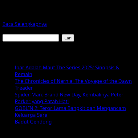
Film Iron Lung (2026) hadir sebagai salah satu rilisan
thriller horor paling unik tahun ini. Alih-alih
menampilkan...
Read
Baca Selengkapnya
more
Cari
about
Cari
Iron
Lung
Baca Juga :
(2026)
–
Ipar Adalah Maut The Series 2025: Sinopsis &
Film
Pemain
Thriller
The Chronicles of Narnia: The Voyage of the Dawn
Horor
Treader
Laut
Spider-Man: Brand New Day, Kembalinya Peter
Dalam
Parker yang Patah Hati
GOBLIN 2: Teror Lama Bangkit dan Mengancam
Keluarga Sara
Badut Gendong
Arsip