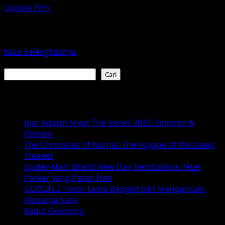
Update Film
Maret 24, 2026
Karakter Kang Solah menjadi salah satu daya tarik utama
dalam film horor komedi terbaru Indonesia berjudul
Kang...
Read
Baca Selengkapnya
more
Cari
about
Cari
Mengulas
Karakter
Baca Juga :
Kang
Solah
Ipar Adalah Maut The Series 2025: Sinopsis &
dalam
Pemain
Fenomena
The Chronicles of Narnia: The Voyage of the Dawn
Kang
Treader
Mak
Spider-Man: Brand New Day, Kembalinya Peter
from
Parker yang Patah Hati
Pee
GOBLIN 2: Teror Lama Bangkit dan Mengancam
Mak
Keluarga Sara
dan
Badut Gendong
Kaitannya