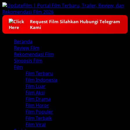
Skip
to
content
Request Film Silahkan Hubungi Telegram
Kami
Primary
Beranda
Menu
Review Film
Rekomendasi Film
Sinopsis Film
Film
Film Terbaru
Film Indonesia
Film Luar
Film Aksi
Film Drama
Film Horor
Film Populer
Film Terbaik
Film Viral