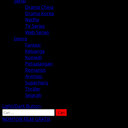
Serial
Drama China
Drama Korea
Netflix
TV Series
Web Series
Genre
Fantasi
Keluarga
Komedi
Petualangan
Romantis
Animasi
Superhero
Thriller
Sejarah
Light/Dark Button
Cari
untuk:
NONTON FILM GRATIS