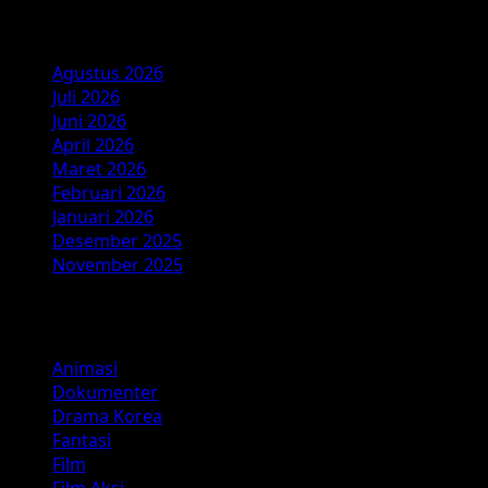
dengan
Arsip
Nenek
Gayung
Agustus 2026
Juli 2026
Juni 2026
April 2026
Maret 2026
Februari 2026
Januari 2026
Desember 2025
November 2025
Kategori
Animasi
Dokumenter
Drama Korea
Fantasi
Film
Film Aksi