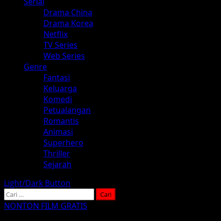
Serial
Drama China
Drama Korea
Netflix
TV Series
Web Series
Genre
Fantasi
Keluarga
Komedi
Petualangan
Romantis
Animasi
Superhero
Thriller
Sejarah
Light/Dark Button
Cari
untuk:
NONTON FILM GRATIS