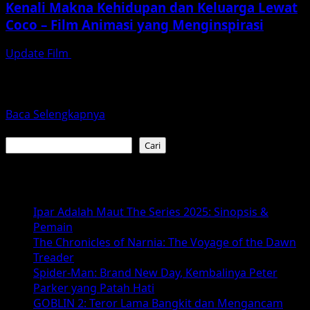
Kenali Makna Kehidupan dan Keluarga Lewat
Coco – Film Animasi yang Menginspirasi
Update Film
Desember 22, 2025
Film animasi Coco yang dirilis oleh Pixar Animation
Studios pada tahun 2017 adalah sebuah karya yang
tidak...
Read
Baca Selengkapnya
more
Cari
about
Cari
Kenali
Makna
Baca Juga :
Kehidupan
dan
Ipar Adalah Maut The Series 2025: Sinopsis &
Keluarga
Pemain
Lewat
The Chronicles of Narnia: The Voyage of the Dawn
Coco
Treader
–
Spider-Man: Brand New Day, Kembalinya Peter
Film
Parker yang Patah Hati
Animasi
GOBLIN 2: Teror Lama Bangkit dan Mengancam