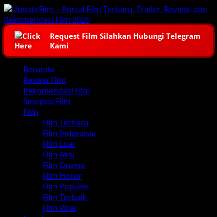
Skip
to
content
Request Film Silahkan Hubungi Telegram
Kami
Primary
Beranda
Menu
Review Film
Rekomendasi Film
Sinopsis Film
Film
Film Terbaru
Film Indonesia
Film Luar
Film Aksi
Film Drama
Film Horor
Film Populer
Film Terbaik
Film Viral