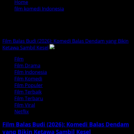
Home
film komedi Indonesia
film komedi Indonesia
Film Balas Budi (2026): Komedi Balas Dendam yang Bikin
Ketawa Sambil Kesel
Film
Film Drama
Film Indonesia
Film Komedi
Film Populer
Film Terbaik
Film Terbaru
Film Viral
Netflix
Film Balas Budi (2026): Komedi Balas Dendam
yang Bikin Ketawa Sambil Kesel