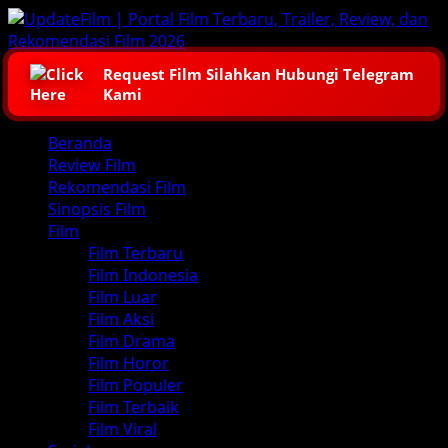
Skip
to
content
Request Film Silahkan Hubungi Telegram
Kami
Primary
Beranda
Menu
Review Film
Rekomendasi Film
Sinopsis Film
Film
Film Terbaru
Film Indonesia
Film Luar
Film Aksi
Film Drama
Film Horor
Film Populer
Film Terbaik
Film Viral