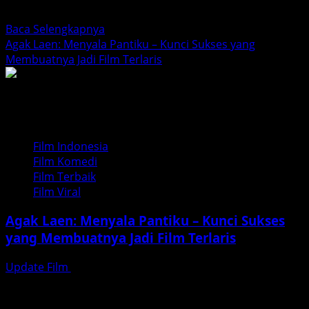
melihat antusiasme...
Read
Baca Selengkapnya
more
Agak Laen: Menyala Pantiku – Kunci Sukses yang
about
Membuatnya Jadi Film Terlaris
Film
Indonesia
Dengan
Penonton
Terbanyak
Film Indonesia
Sepanjang
Film Komedi
Masa
Film Terbaik
(Update
Film Viral
2026)
Agak Laen: Menyala Pantiku – Kunci Sukses
yang Membuatnya Jadi Film Terlaris
Update Film
Januari 6, 2026
Film Agak Laen: Menyala Pantiku tidak sekadar menjadi
hiburan komedi, tetapi juga fenomena industri perfilman