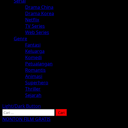
Serial
Drama China
Drama Korea
Netflix
TV Series
Web Series
Genre
Fantasi
Keluarga
Komedi
Petualangan
Romantis
Animasi
Superhero
Thriller
Sejarah
Light/Dark Button
Cari
untuk:
NONTON FILM GRATIS