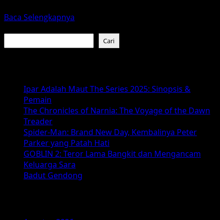
sosial sulit cari kerja, dan transformasi akting Oki...
Read
Baca Selengkapnya
more
Cari
about
Cari
Review
Film
Baca Juga :
Jadi
Tuh
Ipar Adalah Maut The Series 2025: Sinopsis &
Barang
Pemain
–
The Chronicles of Narnia: The Voyage of the Dawn
Komedi
Treader
Sosial
Spider-Man: Brand New Day, Kembalinya Peter
yang
Parker yang Patah Hati
Nyentuh
GOBLIN 2: Teror Lama Bangkit dan Mengancam
Keluarga Sara
Badut Gendong
Arsip