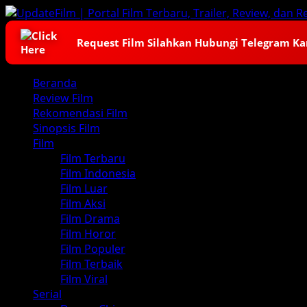
Skip
to
content
Request Film Silahkan Hubungi Telegram K
Primary
Beranda
Menu
Review Film
Rekomendasi Film
Sinopsis Film
Film
Film Terbaru
Film Indonesia
Film Luar
Film Aksi
Film Drama
Film Horor
Film Populer
Film Terbaik
Film Viral
Serial