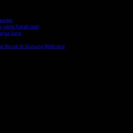
reader
r yang Patah Hati
arga Sara
mpi Buruk di Gunung Welirang