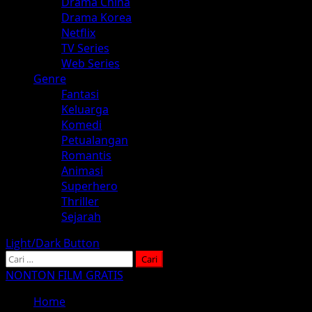
Drama China
Drama Korea
Netflix
TV Series
Web Series
Genre
Fantasi
Keluarga
Komedi
Petualangan
Romantis
Animasi
Superhero
Thriller
Sejarah
Light/Dark Button
Cari
untuk:
NONTON FILM GRATIS
Home