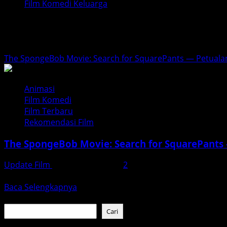
Film Komedi Keluarga
Film Komedi Keluarga
The SpongeBob Movie: Search for SquarePants — Petuala
Animasi
Film Komedi
Film Terbaru
Rekomendasi Film
The SpongeBob Movie: Search for SquarePants
Update Film
Desember 8, 2025
2
Setelah lama dinanti — kini giliran sahabat kotak kuning fa
Read
Baca Selengkapnya
more
Cari
about
Cari
The