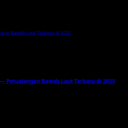
ngan Bawah Laut Terbaru di 2025
 — Petualangan Bawah Laut Terbaru di 2025
vorit kita kembali ke layar lebar. The SpongeBob...