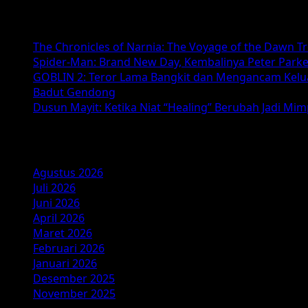
SpongeBob
Baca Juga :
Movie:
Search
The Chronicles of Narnia: The Voyage of the Dawn T
for
Spider-Man: Brand New Day, Kembalinya Peter Parke
SquarePants
GOBLIN 2: Teror Lama Bangkit dan Mengancam Kelu
—
Badut Gendong
Petualangan
Dusun Mayit: Ketika Niat “Healing” Berubah Jadi Mi
Bawah
Laut
Arsip
Terbaru
di
2025
Agustus 2026
Juli 2026
Juni 2026
April 2026
Maret 2026
Februari 2026
Januari 2026
Desember 2025
November 2025