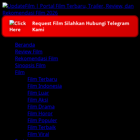
Skip
to
content
Request Film Silahkan Hubungi Telegram
Kami
Primary
Beranda
Menu
Review Film
Rekomendasi Film
Sinopsis Film
Film
Film Terbaru
Film Indonesia
Film Luar
Film Aksi
Film Drama
Film Horor
Film Populer
Film Terbaik
Film Viral