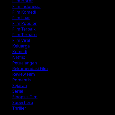
Film Horor
Film Indonesia
Film Komedi
Film Luar
Film Populer
Film Terbaik
Film Terbaru
Film Viral
Keluarga
Komedi
Netflix
Petualangan
Rekomendasi Film
Review Film
Romantis
Sejarah
Serial
Sinopsis Film
Superhero
Thriller