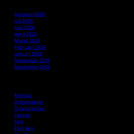
Arsip
Agustus 2026
Juli 2026
Juni 2026
April 2026
Maret 2026
Februari 2026
Januari 2026
Desember 2025
November 2025
Kategori
Animasi
Dokumenter
Drama Korea
Fantasi
Film
Film Aksi