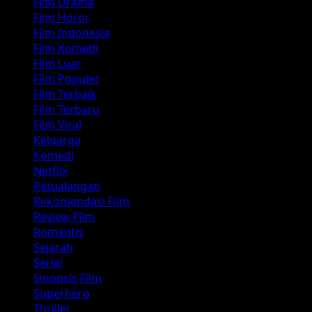
Film Drama
Film Horor
Film Indonesia
Film Komedi
Film Luar
Film Populer
Film Terbaik
Film Terbaru
Film Viral
Keluarga
Komedi
Netflix
Petualangan
Rekomendasi Film
Review Film
Romantis
Sejarah
Serial
Sinopsis Film
Superhero
Thriller