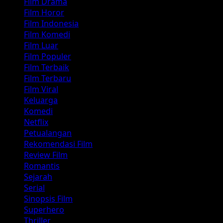
Film Drama
Film Horor
Film Indonesia
Film Komedi
Film Luar
Film Populer
Film Terbaik
Film Terbaru
Film Viral
Keluarga
Komedi
Netflix
Petualangan
Rekomendasi Film
Review Film
Romantis
Sejarah
Serial
Sinopsis Film
Superhero
Thriller