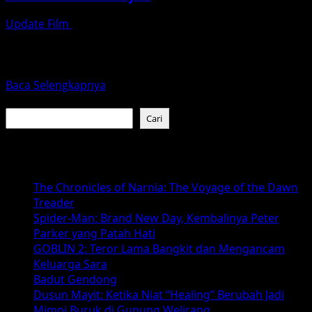
Update Film
Desember 28, 2025
Film Hacksaw Ridge (2016) adalah salah satu karya
perang paling berpengaruh dalam dua dekade terakhir.
Disutradarai oleh...
Read
Baca Selengkapnya
more
Cari
about
Cari
Hacksaw
Ridge:
Baca Juga :
Film
Perang
The Chronicles of Narnia: The Voyage of the Dawn
Brutal
Treader
dengan
Spider-Man: Brand New Day, Kembalinya Peter
Cerita
Parker yang Patah Hati
Pahlawan
GOBLIN 2: Teror Lama Bangkit dan Mengancam
Sejati
Keluarga Sara
Badut Gendong
Dusun Mayit: Ketika Niat “Healing” Berubah Jadi
Mimpi Buruk di Gunung Welirang