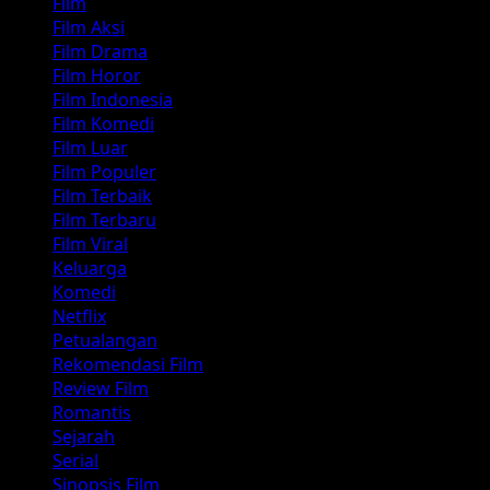
Film
Film Aksi
Film Drama
Film Horor
Film Indonesia
Film Komedi
Film Luar
Film Populer
Film Terbaik
Film Terbaru
Film Viral
Keluarga
Komedi
Netflix
Petualangan
Rekomendasi Film
Review Film
Romantis
Sejarah
Serial
Sinopsis Film