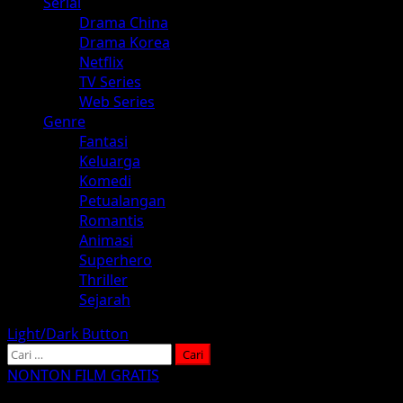
Serial
Drama China
Drama Korea
Netflix
TV Series
Web Series
Genre
Fantasi
Keluarga
Komedi
Petualangan
Romantis
Animasi
Superhero
Thriller
Sejarah
Light/Dark Button
Cari
untuk:
NONTON FILM GRATIS