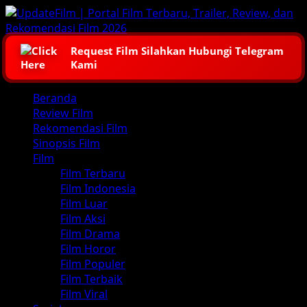
Skip
to
content
Request Film Silahkan Hubungi Telegram
Kami
Primary
Beranda
Menu
Review Film
Rekomendasi Film
Sinopsis Film
Film
Film Terbaru
Film Indonesia
Film Luar
Film Aksi
Film Drama
Film Horor
Film Populer
Film Terbaik
Film Viral