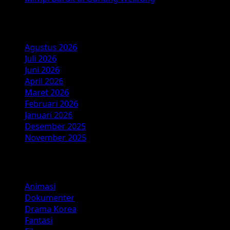
Arsip
Agustus 2026
Juli 2026
Juni 2026
April 2026
Maret 2026
Februari 2026
Januari 2026
Desember 2025
November 2025
Kategori
Animasi
Dokumenter
Drama Korea
Fantasi