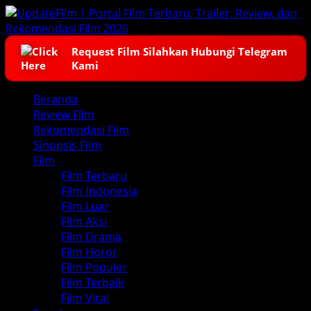
Skip
to
content
Request Film Silahkan Hubungi Telegram
Kami
Primary
Beranda
Menu
Review Film
Rekomendasi Film
Sinopsis Film
Film
Film Terbaru
Film Indonesia
Film Luar
Film Aksi
Film Drama
Film Horor
Film Populer
Film Terbaik
Film Viral