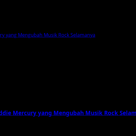
ury yang Mengubah Musik Rock Selamanya
eddie Mercury yang Mengubah Musik Rock Sela
gambarkan perjalanan legendaris grup musik Queen dan voka