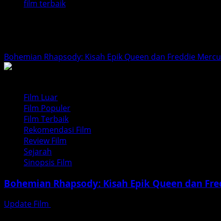
film terbaik
film terbaik
Bohemian Rhapsody: Kisah Epik Queen dan Freddie Merc
Film Luar
Film Populer
Film Terbaik
Rekomendasi Film
Review Film
Sejarah
Sinopsis Film
Bohemian Rhapsody: Kisah Epik Queen dan Fr
Update Film
Desember 27, 2025
Bohemian Rhapsody (2018) adalah film biografi yang meng