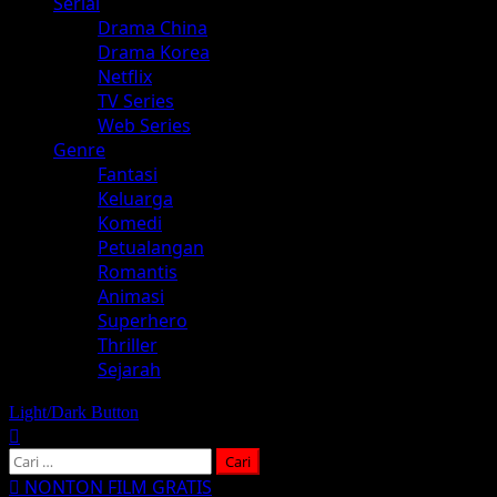
Serial
Drama China
Drama Korea
Netflix
TV Series
Web Series
Genre
Fantasi
Keluarga
Komedi
Petualangan
Romantis
Animasi
Superhero
Thriller
Sejarah
Light/Dark Button
Cari
untuk:
NONTON FILM GRATIS