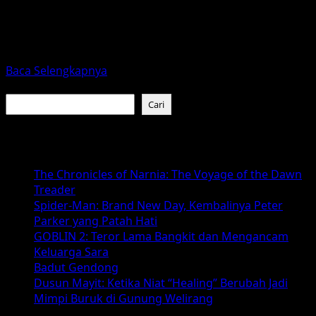
28 Years Later: The Bone Temple adalah sekuel dari
franchise horor pasca apokaliptik yang telah
berkembang sejak 28 Days Later (2002). Film ini
dijadwalkan tayang di bioskop pada...
Read
Baca Selengkapnya
more
Cari
about
Cari
28 Years Later: The Bone Temple
(2026)
Baca Juga :
—
Sinopsis,
The Chronicles of Narnia: The Voyage of the Dawn
Pemeran
Treader
&
Spider-Man: Brand New Day, Kembalinya Peter
Jadwal
Parker yang Patah Hati
Tayang
GOBLIN 2: Teror Lama Bangkit dan Mengancam
Keluarga Sara
Badut Gendong
Dusun Mayit: Ketika Niat “Healing” Berubah Jadi
Mimpi Buruk di Gunung Welirang