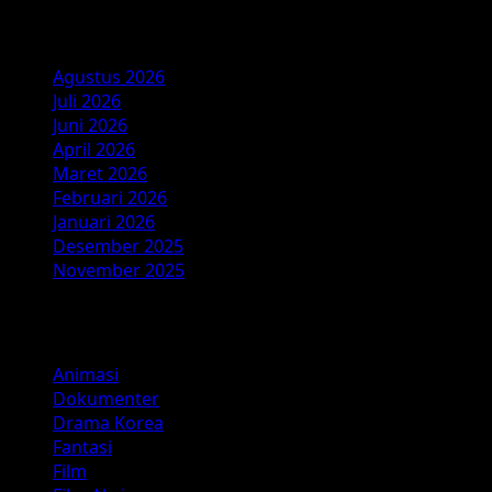
Arsip
Agustus 2026
Juli 2026
Juni 2026
April 2026
Maret 2026
Februari 2026
Januari 2026
Desember 2025
November 2025
Kategori
Animasi
Dokumenter
Drama Korea
Fantasi
Film