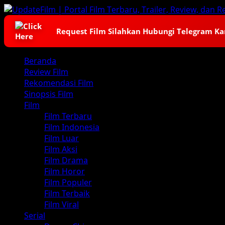
Skip
to
content
Request Film Silahkan Hubungi Telegram K
Primary
Beranda
Menu
Review Film
Rekomendasi Film
Sinopsis Film
Film
Film Terbaru
Film Indonesia
Film Luar
Film Aksi
Film Drama
Film Horor
Film Populer
Film Terbaik
Film Viral
Serial