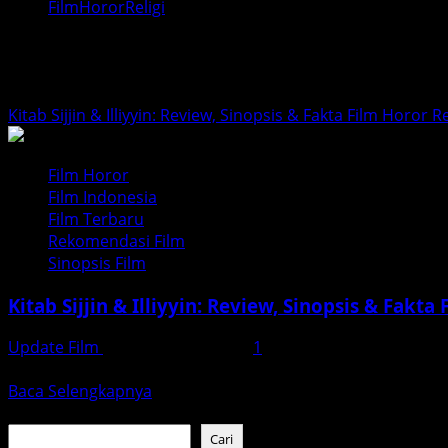
FilmHororReligi
FilmHororReligi
Kitab Sijjin & Illiyyin: Review, Sinopsis & Fakta Film Horor R
Film Horor
Film Indonesia
Film Terbaru
Rekomendasi Film
Sinopsis Film
Kitab Sijjin & Illiyyin: Review, Sinopsis & Fakta
Update Film
November 23, 2025
1
Saksikan ulasan lengkap Kitab Sijjin & Illiyyin (2025): sino
Read
Baca Selengkapnya
more
Cari
about
Cari