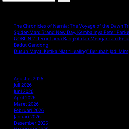
Kitab
Sijjin
Baca Juga :
&
Illiyyin:
The Chronicles of Narnia: The Voyage of the Dawn T
Review,
Spider-Man: Brand New Day, Kembalinya Peter Parke
Sinopsis
GOBLIN 2: Teror Lama Bangkit dan Mengancam Kelu
&
Badut Gendong
Fakta
Dusun Mayit: Ketika Niat “Healing” Berubah Jadi Mi
Film
Horor
Arsip
Religi
2025
Agustus 2026
Juli 2026
Juni 2026
April 2026
Maret 2026
Februari 2026
Januari 2026
Desember 2025