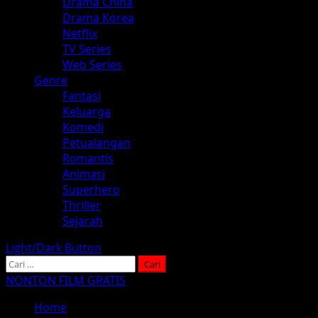
Drama China
Drama Korea
Netflix
TV Series
Web Series
Genre
Fantasi
Keluarga
Komedi
Petualangan
Romantis
Animasi
Superhero
Thriller
Sejarah
Light/Dark Button
Cari
untuk:
NONTON FILM GRATIS
Home