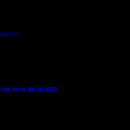
eligi 2025
 Film Horor Religi 2025
psis, pemeran, pesan spiritual, dan respons penonton. Film ho