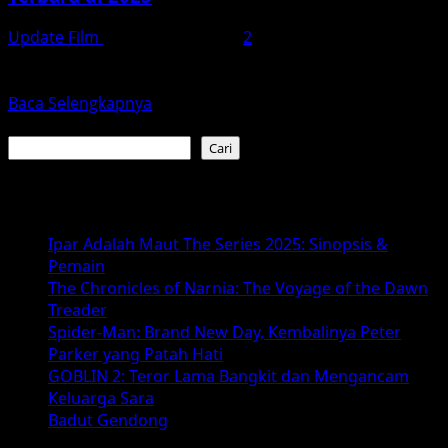
Update Film
Desember 8, 2025
2
Setelah lama dinanti — kini giliran sahabat kotak kuning
favorit kita kembali ke layar lebar. The SpongeBob...
Read
Baca Selengkapnya
more
Cari
about
Cari
The
SpongeBob
Baca Juga :
Movie:
Search
Ipar Adalah Maut The Series 2025: Sinopsis &
for
Pemain
SquarePants
The Chronicles of Narnia: The Voyage of the Dawn
—
Treader
Petualangan
Spider-Man: Brand New Day, Kembalinya Peter
Bawah
Parker yang Patah Hati
Laut
GOBLIN 2: Teror Lama Bangkit dan Mengancam
Terbaru
Keluarga Sara
di
Badut Gendong
2025