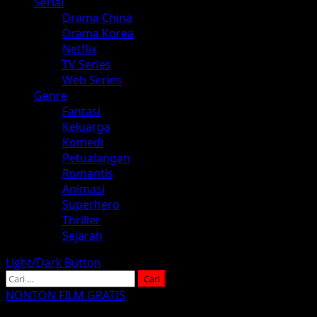
Serial
Drama China
Drama Korea
Netflix
TV Series
Web Series
Genre
Fantasi
Keluarga
Komedi
Petualangan
Romantis
Animasi
Superhero
Thriller
Sejarah
Light/Dark Button
Cari
untuk:
NONTON FILM GRATIS