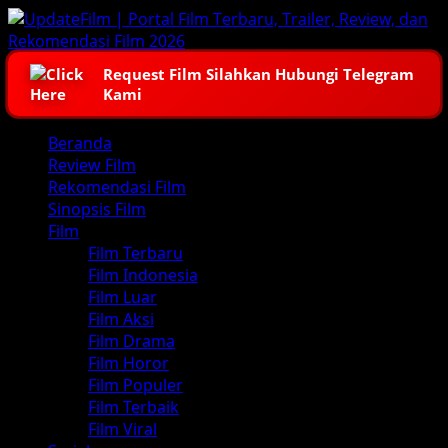
Skip
to
content
Request Film Silahkan Hubungi Telegram
Kami
Primary
Beranda
Menu
Review Film
Rekomendasi Film
Sinopsis Film
Film
Film Terbaru
Film Indonesia
Film Luar
Film Aksi
Film Drama
Film Horor
Film Populer
Film Terbaik
Film Viral