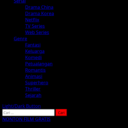
Serial
Drama China
Drama Korea
Netflix
TV Series
Web Series
Genre
Fantasi
Keluarga
Komedi
Petualangan
Romantis
Animasi
Superhero
Thriller
Sejarah
Light/Dark Button
Cari
untuk:
NONTON FILM GRATIS