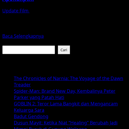
Update Film
Januari 29, 2026
Sinopsis: Petualangan Baru yang Mendebarkan Film
Furiosa: A Mad Max Saga membawa penonton kembali ke
dunia apokaliptik...
Read
Baca Selengkapnya
more
Cari
about
Cari
Furiosa:
A
Baca Juga :
Mad
Max
The Chronicles of Narnia: The Voyage of the Dawn
Saga
Treader
–
Spider-Man: Brand New Day, Kembalinya Peter
Mengungkap
Parker yang Patah Hati
Rahasia
GOBLIN 2: Teror Lama Bangkit dan Mengancam
dan
Keluarga Sara
Petualangan
Badut Gendong
Baru
Dusun Mayit: Ketika Niat “Healing” Berubah Jadi
di