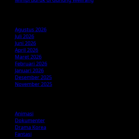
Mimpi Buruk di Gunung Welirang
Dunia
Apokaliptik
Arsip
Agustus 2026
Juli 2026
Juni 2026
April 2026
Maret 2026
Februari 2026
Januari 2026
Desember 2025
November 2025
Kategori
Animasi
Dokumenter
Drama Korea
Fantasi