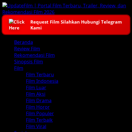
Skip
to
content
Request Film Silahkan Hubungi Telegram
Kami
Primary
Beranda
Menu
Review Film
Rekomendasi Film
Sinopsis Film
Film
Film Terbaru
Film Indonesia
Film Luar
Film Aksi
Film Drama
Film Horor
Film Populer
Film Terbaik
Film Viral