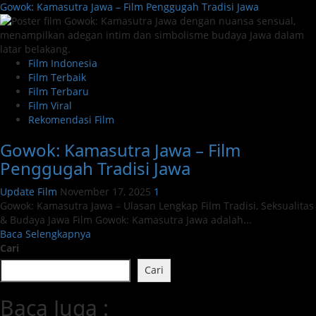
Gowok: Kamasutra Jawa – Film Penggugah Tradisi Jawa
Film Indonesia
Film Terbaik
Film Terbaru
Film Viral
Rekomendasi Film
Gowok: Kamasutra Jawa – Film
Penggugah Tradisi Jawa
Update Film
November 17, 2025
1
Gowok: Kamasutra Jawa – Ulasan Lengkap Film Tradisi, Seksualitas
& Budaya Jawa Film Gowok: Kamasutra Jawa adalah...
Read
Baca Selengkapnya
more
Cari
about
Cari
Gowok:
Kamasutra
Baca Juga :
Jawa